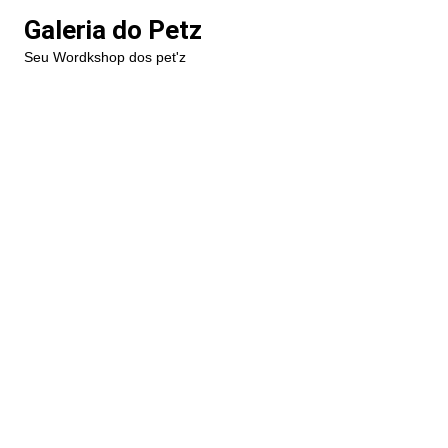
Ir
Galeria do Petz
para
Seu Wordkshop dos pet'z
o
conteúdo