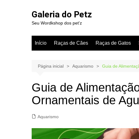
Ir
para
Galeria do Petz
o
Seu Wordkshop dos pet'z
conteúdo
Início
Raças de Cães
Raças de Gatos
Página inicial
Aquarismo
Guia de Alimentaç
Guia de Alimentação
Ornamentais de Ag
Aquarismo