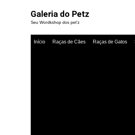
Ir
para
Galeria do Petz
o
Seu Wordkshop dos pet'z
conteúdo
Início
Raças de Cães
Raças de Gatos