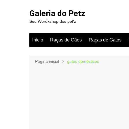
Ir
para
Galeria do Petz
o
Seu Wordkshop dos pet'z
conteúdo
Início
Raças de Cães
Raças de Gatos
Página inicial
gatos domésticos