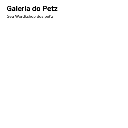
Ir
Galeria do Petz
para
Seu Wordkshop dos pet'z
o
conteúdo