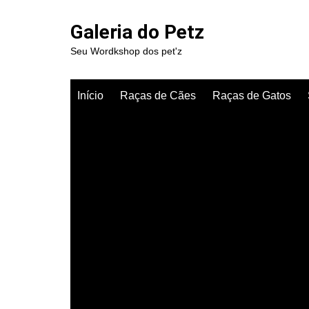
Ir
para
Galeria do Petz
o
Seu Wordkshop dos pet'z
conteúdo
Início
Raças de Cães
Raças de Gatos