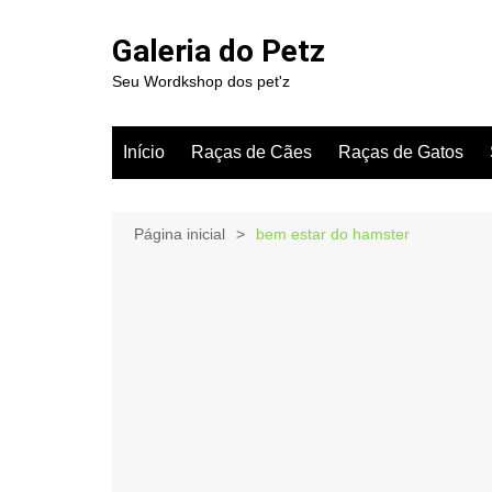
Ir
para
Galeria do Petz
o
Seu Wordkshop dos pet'z
conteúdo
Início
Raças de Cães
Raças de Gatos
Página inicial
bem estar do hamster