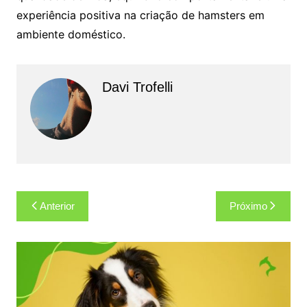
experiência positiva na criação de hamsters em
ambiente doméstico.
Davi Trofelli
Navegação
Anterior
Próximo
de
Post