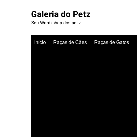
Ir
para
Galeria do Petz
o
Seu Wordkshop dos pet'z
conteúdo
Início
Raças de Cães
Raças de Gatos