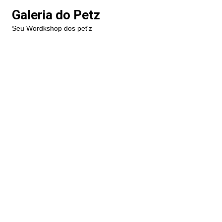
Ir
Galeria do Petz
para
Seu Wordkshop dos pet'z
o
conteúdo