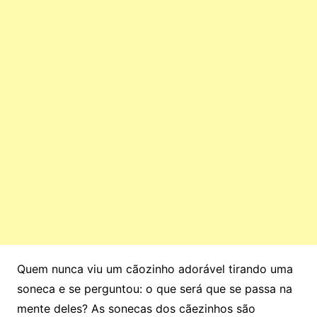
Quem nunca viu um cãozinho adorável tirando uma
soneca e se perguntou: o que será que se passa na
mente deles? As sonecas dos cãezinhos são