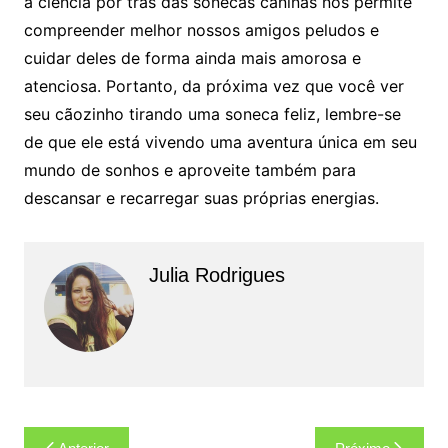
a ciência por trás das sonecas caninas nos permite
compreender melhor nossos amigos peludos e
cuidar deles de forma ainda mais amorosa e
atenciosa. Portanto, da próxima vez que você ver
seu cãozinho tirando uma soneca feliz, lembre-se
de que ele está vivendo uma aventura única em seu
mundo de sonhos e aproveite também para
descansar e recarregar suas próprias energias.
Julia Rodrigues
Navegação