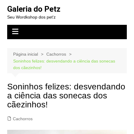
Ir
Galeria do Petz
para
Seu Wordkshop dos pet'z
o
conteúdo
Página inicial
Cachorros
Soninhos felizes: desvendando a ciência das sonecas
dos cãezinhos!
Soninhos felizes: desvendando
a ciência das sonecas dos
cãezinhos!
Cachorros