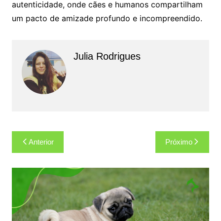
autenticidade, onde cães e humanos compartilham
um pacto de amizade profundo e incompreendido.
Julia Rodrigues
Navegação
Anterior
Próximo
de
Post