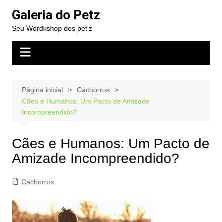
Ir
Galeria do Petz
para
Seu Wordkshop dos pet'z
o
conteúdo
Página inicial
Cachorros
Cães e Humanos: Um Pacto de Amizade
Incompreendido?
Cães e Humanos: Um Pacto de
Amizade Incompreendido?
Cachorros