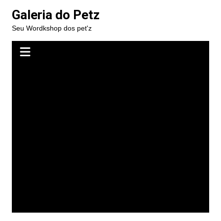
Ir
Galeria do Petz
para
Seu Wordkshop dos pet'z
o
conteúdo