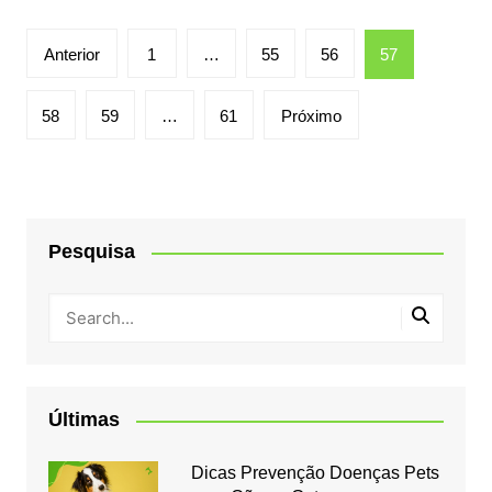
Paginação
Anterior
1
…
55
56
57
de
posts
58
59
…
61
Próximo
Pesquisa
Últimas
Dicas Prevenção Doenças Pets