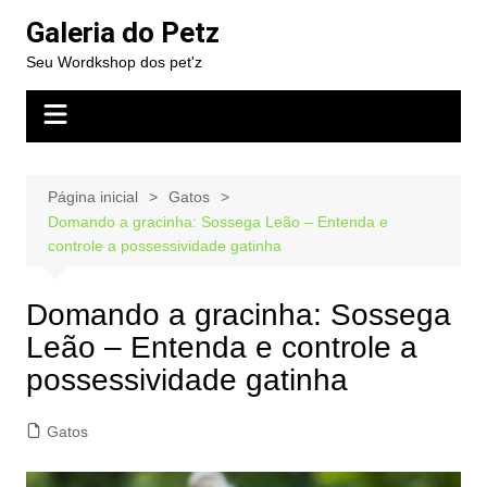
Ir
Galeria do Petz
para
Seu Wordkshop dos pet'z
o
conteúdo
Página inicial
Gatos
Domando a gracinha: Sossega Leão – Entenda e
controle a possessividade gatinha
Domando a gracinha: Sossega
Leão – Entenda e controle a
possessividade gatinha
Gatos