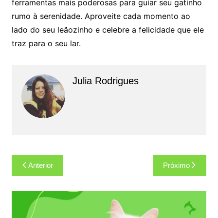
ferramentas mais poderosas para guiar seu gatinho
rumo à serenidade. Aproveite cada momento ao
lado do seu leãozinho e celebre a felicidade que ele
traz para o seu lar.
Julia Rodrigues
Navegação
Anterior
Próximo
de
Post