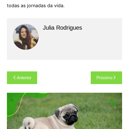
todas as jornadas da vida.
Julia Rodrigues
Navegação
Anterior
Próximo
de
Post