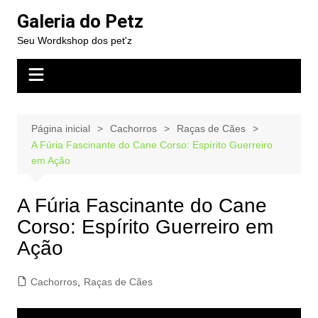
Ir
Galeria do Petz
para
Seu Wordkshop dos pet'z
o
conteúdo
Página inicial
Cachorros
Raças de Cães
A Fúria Fascinante do Cane Corso: Espírito Guerreiro
em Ação
A Fúria Fascinante do Cane
Corso: Espírito Guerreiro em
Ação
Cachorros
,
Raças de Cães