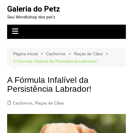
Ir
Galeria do Petz
para
Seu Wordkshop dos pet'z
o
conteúdo
Página inicial
Cachorros
Raças de Cães
A Fórmula Infalível da Persistência Labrador!
A Fórmula Infalível da
Persistência Labrador!
Cachorros
,
Raças de Cães