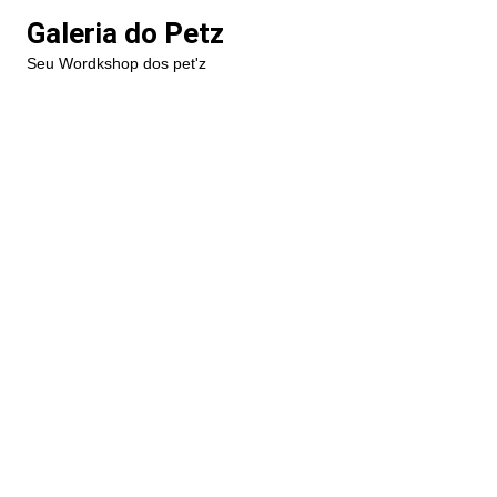
Ir
Galeria do Petz
para
Seu Wordkshop dos pet'z
o
conteúdo