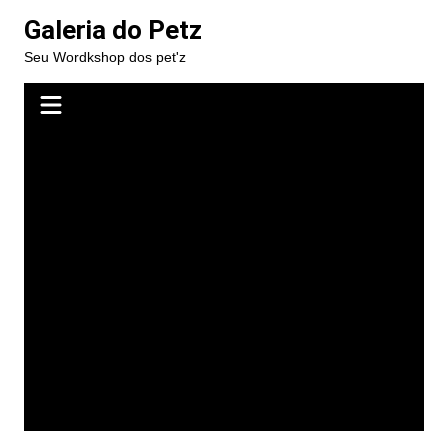
Ir
Galeria do Petz
para
Seu Wordkshop dos pet'z
o
conteúdo