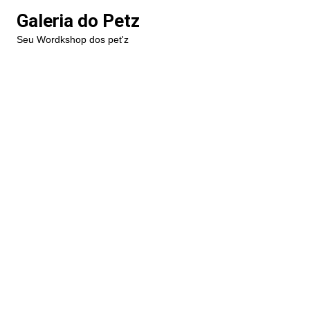
Ir
Galeria do Petz
para
Seu Wordkshop dos pet'z
o
conteúdo