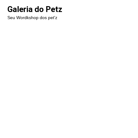
Ir
Galeria do Petz
para
Seu Wordkshop dos pet'z
o
conteúdo