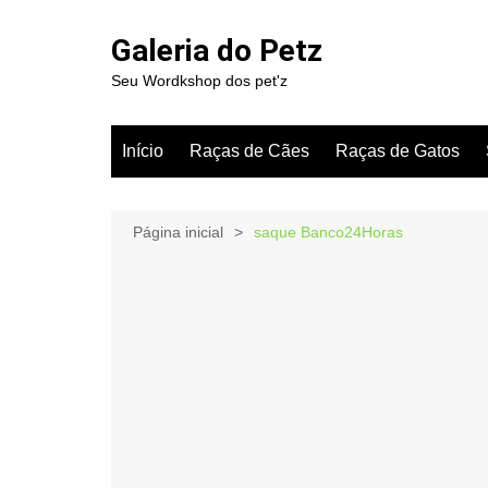
Ir
para
Galeria do Petz
o
Seu Wordkshop dos pet'z
conteúdo
Início
Raças de Cães
Raças de Gatos
Página inicial
saque Banco24Horas