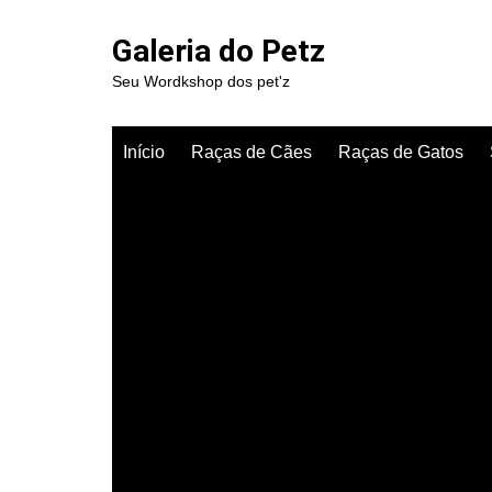
Ir
para
Galeria do Petz
o
Seu Wordkshop dos pet'z
conteúdo
Início
Raças de Cães
Raças de Gatos