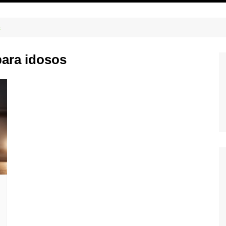
s
para idosos