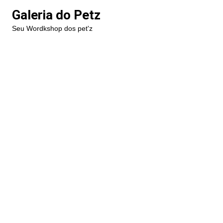
Ir
Galeria do Petz
para
Seu Wordkshop dos pet'z
o
conteúdo