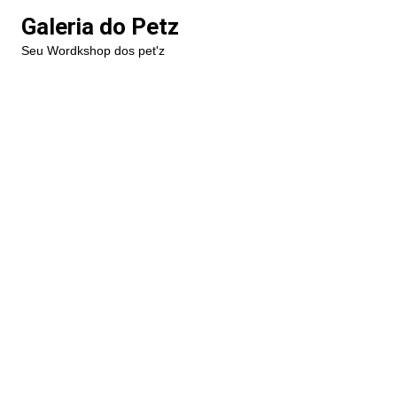
Ir
Galeria do Petz
para
Seu Wordkshop dos pet'z
o
conteúdo