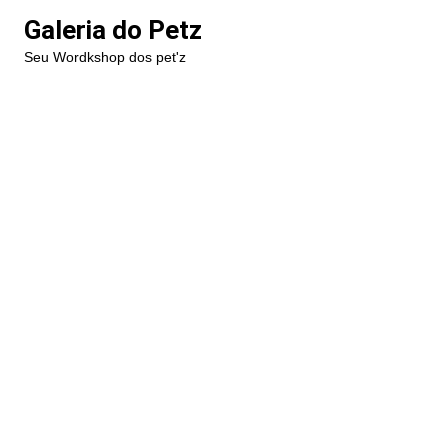
Ir
Galeria do Petz
para
Seu Wordkshop dos pet'z
o
conteúdo