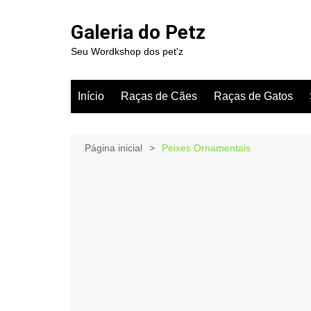
Ir
para
Galeria do Petz
o
Seu Wordkshop dos pet'z
conteúdo
Início
Raças de Cães
Raças de Gatos
Página inicial
Peixes Ornamentais