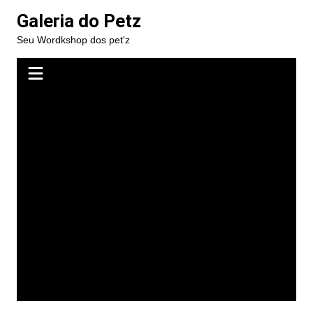
Ir
Galeria do Petz
para
Seu Wordkshop dos pet'z
o
conteúdo