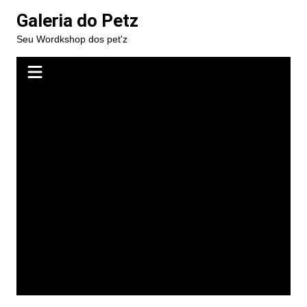
Ir
Galeria do Petz
para
Seu Wordkshop dos pet'z
o
conteúdo