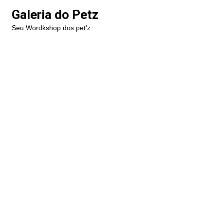
Ir
Galeria do Petz
para
Seu Wordkshop dos pet'z
o
conteúdo