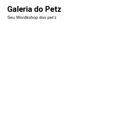
Ir
Galeria do Petz
para
Seu Wordkshop dos pet'z
o
conteúdo