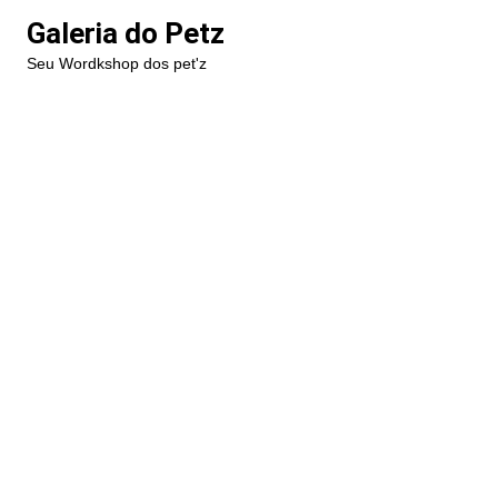
Ir
Galeria do Petz
para
Seu Wordkshop dos pet'z
o
conteúdo