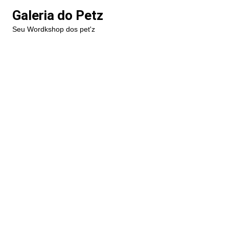
Ir
Galeria do Petz
para
Seu Wordkshop dos pet'z
o
conteúdo