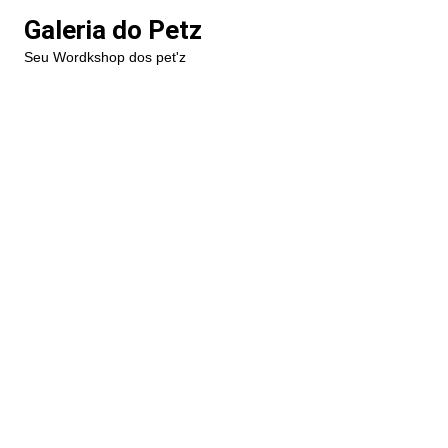
Ir
Galeria do Petz
para
Seu Wordkshop dos pet'z
o
conteúdo