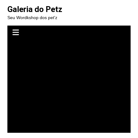
Ir
Galeria do Petz
para
Seu Wordkshop dos pet'z
o
conteúdo