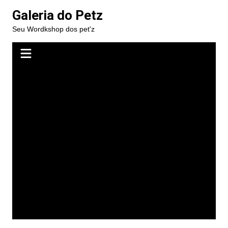
Ir
Galeria do Petz
para
Seu Wordkshop dos pet'z
o
conteúdo