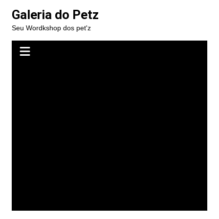
Ir
Galeria do Petz
para
Seu Wordkshop dos pet'z
o
conteúdo