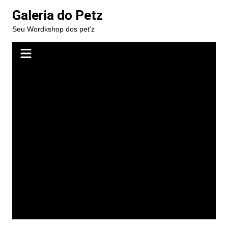
Ir
Galeria do Petz
para
Seu Wordkshop dos pet'z
o
conteúdo