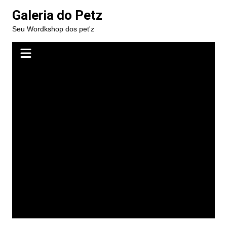
Ir
Galeria do Petz
para
Seu Wordkshop dos pet'z
o
conteúdo