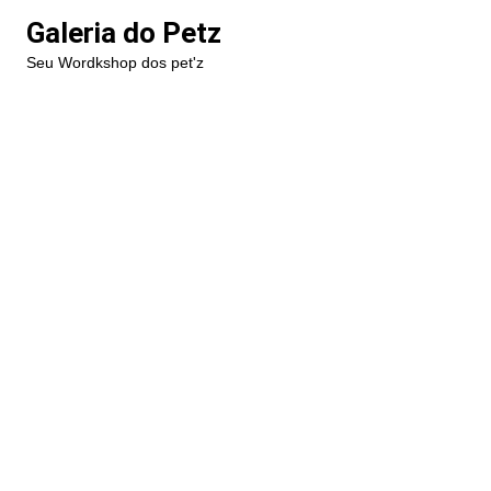
Ir
Galeria do Petz
para
Seu Wordkshop dos pet'z
o
conteúdo