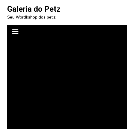
Ir
Galeria do Petz
para
Seu Wordkshop dos pet'z
o
conteúdo