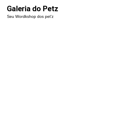
Ir
Galeria do Petz
para
Seu Wordkshop dos pet'z
o
conteúdo