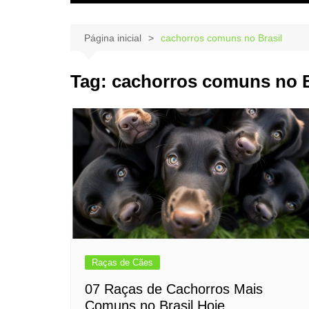
Página inicial
cachorros comuns no Brasil
Tag:
cachorros comuns no B
Raças de Cães
07 Raças de Cachorros Mais
Comuns no Brasil Hoje