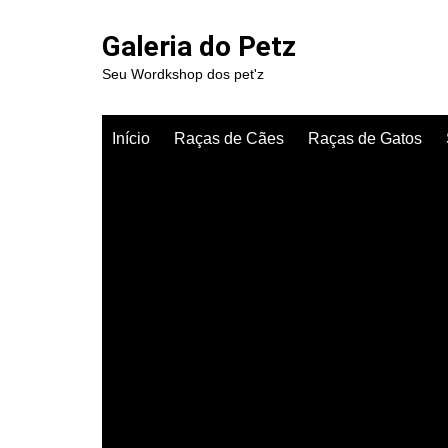
Ir
para
Galeria do Petz
o
Seu Wordkshop dos pet'z
conteúdo
Início
Raças de Cães
Raças de Gatos