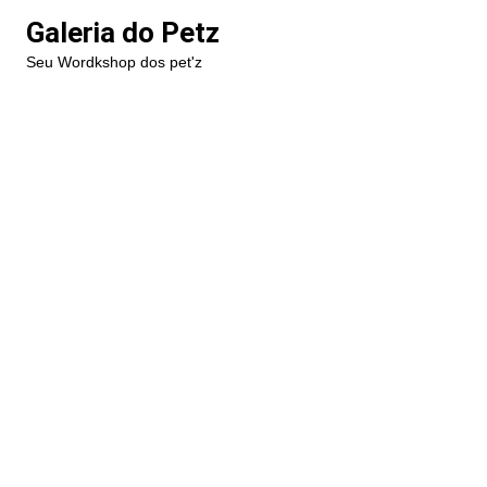
Ir
Galeria do Petz
para
Seu Wordkshop dos pet'z
o
conteúdo