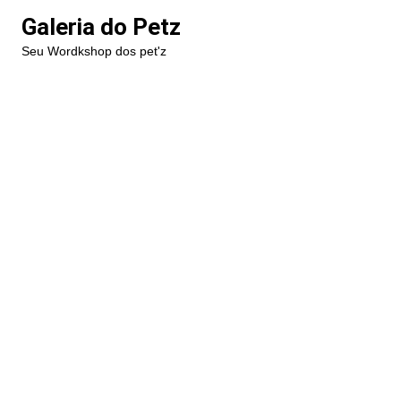
Ir
Galeria do Petz
para
Seu Wordkshop dos pet'z
o
conteúdo