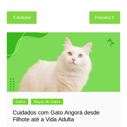
Navegação
Anterior
Próximo
de
Post
Gatos
Raças de Gatos
Cuidados com Gato Angorá desde
Filhote até a Vida Adulta