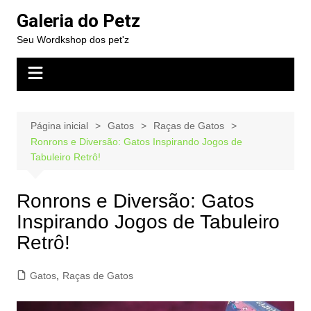
Ir
Galeria do Petz
para
Seu Wordkshop dos pet'z
o
conteúdo
Página inicial
Gatos
Raças de Gatos
Ronrons e Diversão: Gatos Inspirando Jogos de
Tabuleiro Retrô!
Ronrons e Diversão: Gatos
Inspirando Jogos de Tabuleiro
Retrô!
Gatos
,
Raças de Gatos