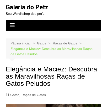
Ir
Galeria do Petz
para
Seu Wordkshop dos pet'z
o
conteúdo
Página inicial
Gatos
Raças de Gatos
Elegância e Maciez: Descubra as Maravilhosas Raças
de Gatos Peludos
Elegância e Maciez: Descubra
as Maravilhosas Raças de
Gatos Peludos
Gatos
,
Raças de Gatos