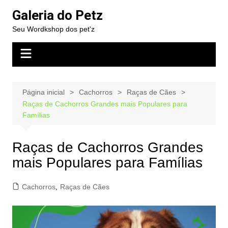
Ir
Galeria do Petz
para
Seu Wordkshop dos pet'z
o
conteúdo
Página inicial
Cachorros
Raças de Cães
Raças de Cachorros Grandes mais Populares para
Famílias
Raças de Cachorros Grandes
mais Populares para Famílias
Cachorros
,
Raças de Cães