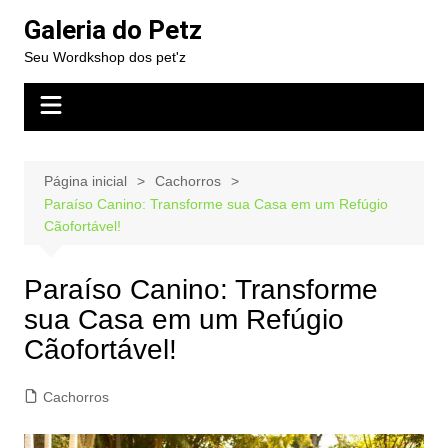
Ir
Galeria do Petz
para
Seu Wordkshop dos pet'z
o
conteúdo
Página inicial
Cachorros
Paraíso Canino: Transforme sua Casa em um Refúgio
Cãofortável!
Paraíso Canino: Transforme
sua Casa em um Refúgio
Cãofortável!
Cachorros