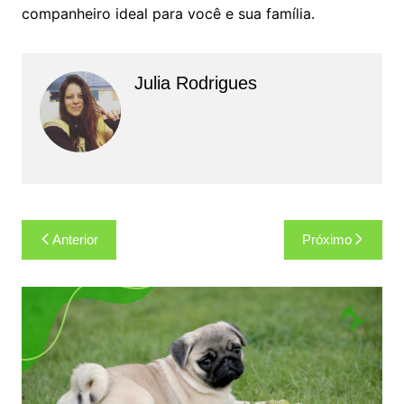
companheiro ideal para você e sua família.
Julia Rodrigues
Navegação
Anterior
Próximo
de
Post