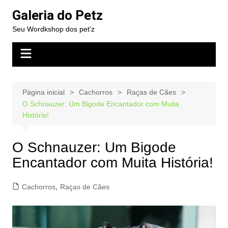
Ir
Galeria do Petz
para
Seu Wordkshop dos pet'z
o
conteúdo
Página inicial
Cachorros
Raças de Cães
O Schnauzer: Um Bigode Encantador com Muita
História!
O Schnauzer: Um Bigode
Encantador com Muita História!
Cachorros
,
Raças de Cães