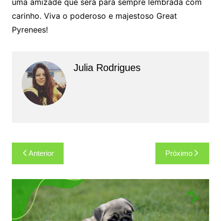
uma amizade que será para sempre lembrada com
carinho. Viva o poderoso e majestoso Great
Pyrenees!
Julia Rodrigues
Navegação
Anterior
Próximo
de
Post