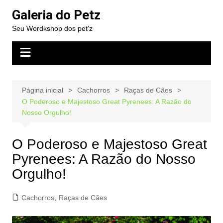
Ir
Galeria do Petz
para
Seu Wordkshop dos pet'z
o
conteúdo
Página inicial
Cachorros
Raças de Cães
O Poderoso e Majestoso Great Pyrenees: A Razão do
Nosso Orgulho!
O Poderoso e Majestoso Great
Pyrenees: A Razão do Nosso
Orgulho!
Cachorros
,
Raças de Cães